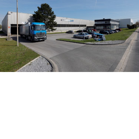
News
GUSSSTAHL UNNA MIT
EIGENEM LOGO UND NAMEN IN
DER HEITMANN
STAHLHANDELSGRUPPE