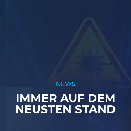
NEWS
IMMER AUF DEM
NEUSTEN STAND